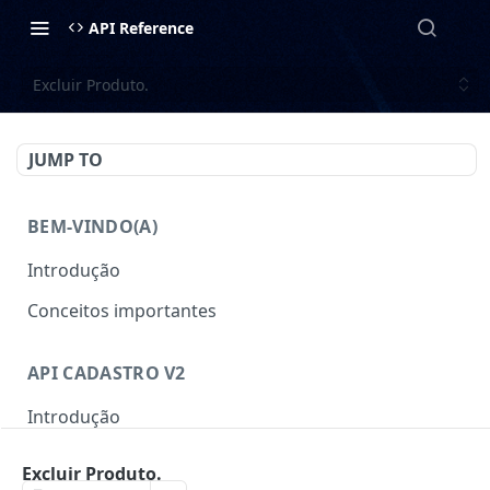
API Reference
Excluir Produto.
JUMP TO
BEM-VINDO(A)
Introdução
Conceitos importantes
API CADASTRO V2
Introdução
Autenticação
Excluir Produto.
Gerar Token
POST