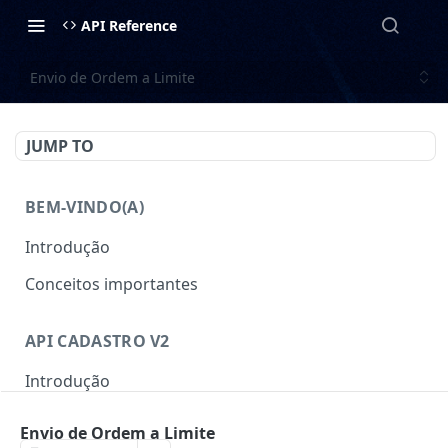
API Reference
Envio de Ordem a Limite
JUMP TO
BEM-VINDO(A)
Introdução
Conceitos importantes
API CADASTRO V2
Introdução
Autenticação
Envio de Ordem a Limite
Gerar Token
POST