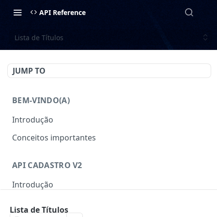
API Reference
Lista de Títulos
JUMP TO
BEM-VINDO(A)
Introdução
Conceitos importantes
API CADASTRO V2
Introdução
Autenticação
Lista de Títulos
Gerar Token
POST